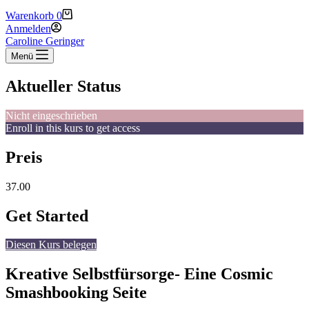
Warenkorb
0
Anmelden
Caroline Geringer
Menü
Aktueller Status
Nicht eingeschrieben
Enroll in this kurs to get access
Preis
37.00
Get Started
Diesen Kurs belegen
Kreative Selbstfürsorge- Eine Cosmic
Smashbooking Seite