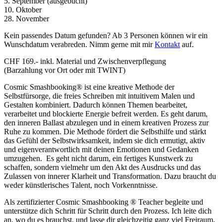
5. September (ausgebucht)
10. Oktober
28. November
Kein passendes Datum gefunden? Ab 3 Personen können wir ein
Wunschdatum verabreden. Nimm gerne mit mir
Kontak
t
auf.
CHF 169.- inkl. Material und Zwischenverpflegung
(Barzahlung vor Ort oder mit TWINT)
Cosmic Smashbooking® ist eine kreative Methode der
Selbstfürsorge, die freies Schreiben mit intuitivem Malen und
Gestalten kombiniert. Dadurch können Themen bearbeitet,
verarbeitet und blockierte Energie befreit werden. Es geht darum,
den inneren Ballast abzulegen und in einem kreativen Prozess zur
Ruhe zu kommen. Die Methode fördert die Selbsthilfe und stärkt
das Gefühl der Selbstwirksamkeit, indem sie dich ermutigt, aktiv
und eigenverantwortlich mit deinen Emotionen und Gedanken
umzugehen. Es geht nicht darum, ein fertiges Kunstwerk zu
schaffen, sondern vielmehr um den Akt des Ausdrucks und das
Zulassen von innerer Klarheit und Transformation. Dazu braucht du
weder künstlerisches Talent, noch Vorkenntnisse.
Als zertifizierter Cosmic Smashbooking ® Teacher begleite und
unterstütze dich Schritt für Schritt durch den Prozess. Ich leite dich
an, wo du es brauchst, und lasse dir gleichzeitig ganz viel Freiraum.