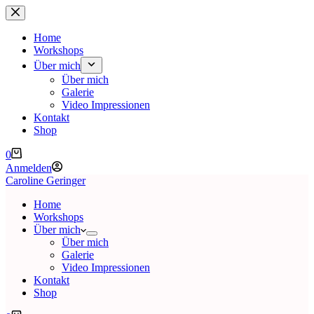
Zum
Inhalt
springen
Home
Workshops
Über mich
Über mich
Galerie
Video Impressionen
Kontakt
Shop
Warenkorb
0
Anmelden
Caroline Geringer
Home
Workshops
Über mich
Über mich
Galerie
Video Impressionen
Kontakt
Shop